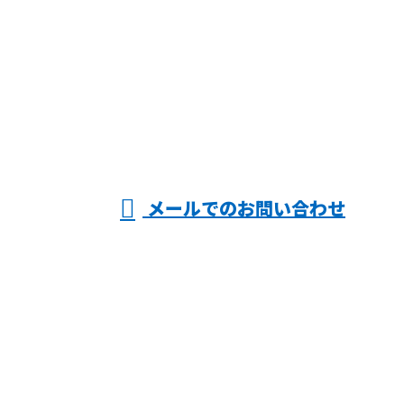
お電話でのお問い合わせ
090-3403-6987
型枠工事なら
8時～17時［営業電話お断り］
メールでのお問い合わせ
長野県飯田市・松本市などで活動する『創人』にお任
せ！
ホーム
業務案内
採用情報